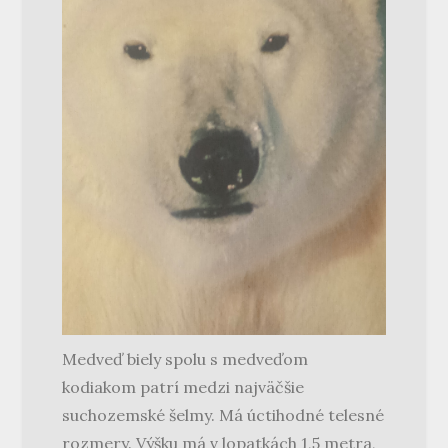
Medveď biely spolu s medveďom
kodiakom patrí medzi najväčšie
suchozemské šelmy. Má úctihodné telesné
rozmery. Výšku má v lopatkách 1,5 metra,