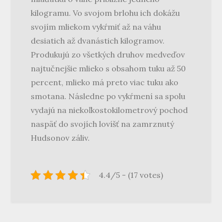
kilogramu. Vo svojom brlohu ich dokážu
svojím mliekom vykŕmiť až na váhu
desiatich až dvanástich kilogramov.
Produkujú zo všetkých druhov medveďov
najtučnejšie mlieko s obsahom tuku až 50
percent, mlieko má preto viac tuku ako
smotana. Následne po vykŕmení sa spolu
vydajú na niekoľkostokilometrový pochod
naspäť do svojích lovíšť na zamrznutý
Hudsonov záliv.
4.4/5 - (17 votes)