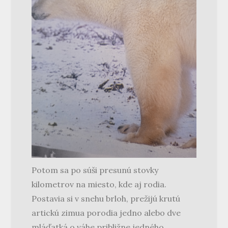
Potom sa po súši presunú stovky
kilometrov na miesto, kde aj rodia.
Postavia si v snehu brloh, prežijú krutú
artickú zimua porodia jedno alebo dve
mláďatká o váhe približne jedného