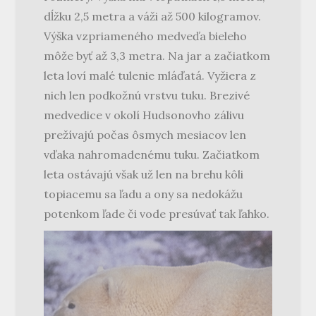
dĺžku 2,5 metra a váži až 500 kilogramov.
Výška vzpriameného medveďa bieleho
môže byť až 3,3 metra. Na jar a začiatkom
leta loví malé tulenie mláďatá. Vyžiera z
nich len podkožnú vrstvu tuku. Brezivé
medvedice v okolí Hudsonovho zálivu
prežívajú počas ôsmych mesiacov len
vďaka nahromadenému tuku. Začiatkom
leta ostávajú však už len na brehu kôli
topiacemu sa ľadu a ony sa nedokážu
potenkom ľade či vode presúvať tak ľahko.