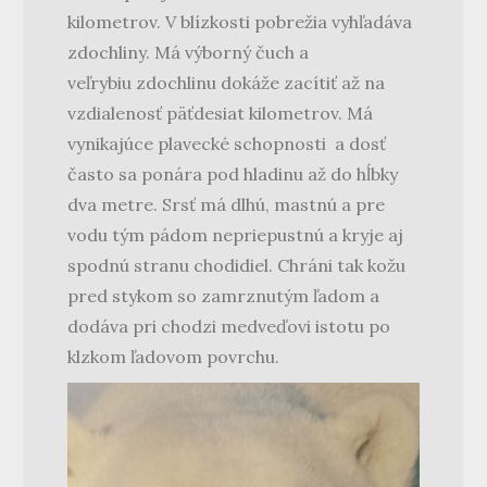
kilometrov. V blízkosti pobrežia vyhľadáva
zdochliny. Má výborný čuch a
veľrybiu zdochlinu dokáže zacítiť až na
vzdialenosť päťdesiat kilometrov. Má
vynikajúce plavecké schopnosti a dosť
často sa ponára pod hladinu až do hĺbky
dva metre. Srsť má dlhú, mastnú a pre
vodu tým pádom nepriepustnú a kryje aj
spodnú stranu chodidiel. Chráni tak kožu
pred stykom so zamrznutým ľadom a
dodáva pri chodzi medveďovi istotu po
klzkom ľadovom povrchu.