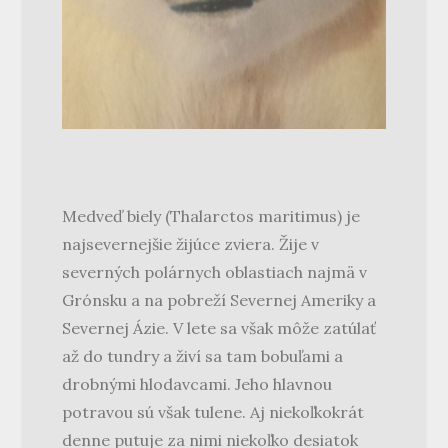
Medveď biely (Thalarctos maritimus) je
najsevernejšie žijúce zviera. Žije v
severných polárnych oblastiach najmä v
Grónsku a na pobreží Severnej Ameriky a
Severnej Ázie. V lete sa však môže zatúlať
až do tundry a živí sa tam bobuľami a
drobnými hlodavcami. Jeho hlavnou
potravou sú však tulene. Aj niekoľkokrát
denne putuje za nimi niekoľko desiatok