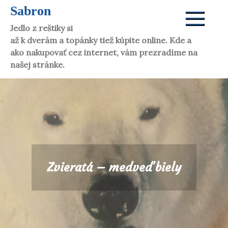
Skip
Sabron
to
Jedlo z reštiky si dáte aj doma. Víno vám donesú
content
až k dverám a topánky tiež kúpite online. Kde a
ako nakupovať cez internet, vám prezradíme na
našej stránke.
Zvieratá – medveď biely