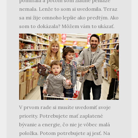
pomíňala a potom som žiadne peniaze
nemala. Lenže to som si uvedomila. Teraz
sa mi žije omnoho lepšie ako predtým. Ako
som to dokázala? Môžem vám to ukázať.
V prvom rade si musíte uvedomiť svoje
priority. Potrebujete mať zaplatené
bývanie a energie, čo nie je vôbec malá
položka. Potom potrebujete aj jesť. Na