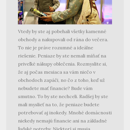
Vtedy by ste aj pobehali všetky kamenné
obchody a nakupovali od rána do večera.
To nie je práve rozumné a ideálne
riešenie. Peniaze by ste nemali míňať na
priveľké nákupy oblečenia. Rozmyslite si,
že aj počas mesiaca sa vám niečo v
obchodoch zapáči, no čo z toho, keď už
nebudete mať financie? Bude vám
smutno. To by ste nechceli. Radšej by ste
mali myslieť na to, že peniaze budete
potrebovať aj inokedy. Mnohé domácnosti
niekedy nemajú financie ani na základné
ľudské potreby. Niektorí si musia