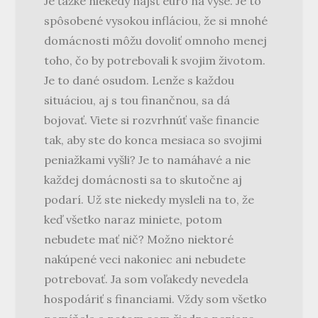
Je ťažké niekedy nájsť euro na vyše. Je to
spôsobené vysokou infláciou, že si mnohé
domácnosti môžu dovoliť omnoho menej
toho, čo by potrebovali k svojim životom.
Je to dané osudom. Lenže s každou
situáciou, aj s tou finančnou, sa dá
bojovať. Viete si rozvrhnúť vaše financie
tak, aby ste do konca mesiaca so svojimi
peniažkami vyšli? Je to namáhavé a nie
každej domácnosti sa to skutočne aj
podarí. Už ste niekedy mysleli na to, že
keď všetko naraz miniete, potom
nebudete mať nič? Možno niektoré
nakúpené veci nakoniec ani nebudete
potrebovať. Ja som voľakedy nevedela
hospodáriť s financiami. Vždy som všetko