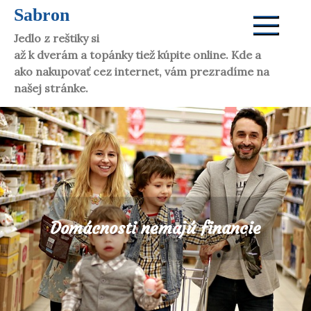
Skip
Sabron
to
Jedlo z reštiky si dáte aj doma. Víno vám donesú
content
až k dverám a topánky tiež kúpite online. Kde a
ako nakupovať cez internet, vám prezradíme na
našej stránke.
Domácnosti nemajú financie