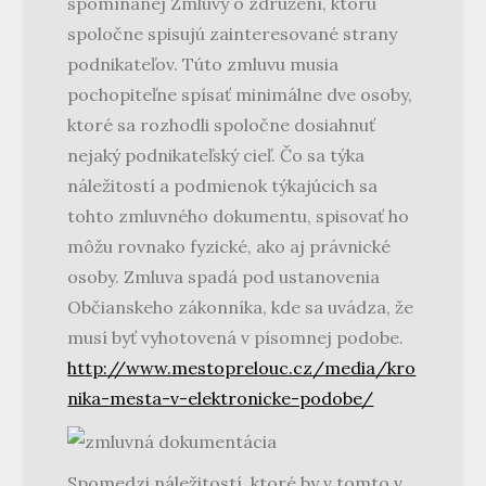
spomínanej Zmluvy o združení, ktorú
spoločne spisujú zainteresované strany
podnikateľov. Túto zmluvu musia
pochopiteľne spísať minimálne dve osoby,
ktoré sa rozhodli spoločne dosiahnuť
nejaký podnikateľský cieľ.
Čo sa týka
náležitostí a podmienok týkajúcich sa
tohto zmluvného dokumentu, spisovať ho
môžu rovnako fyzické, ako aj právnické
osoby. Zmluva spadá pod ustanovenia
Občianskeho zákonníka, kde sa uvádza, že
musí byť vyhotovená v písomnej podobe.
http://www.mestoprelouc.cz/media/kro
nika-mesta-v-elektronicke-podobe/
Spomedzi náležitostí, ktoré by v tomto v