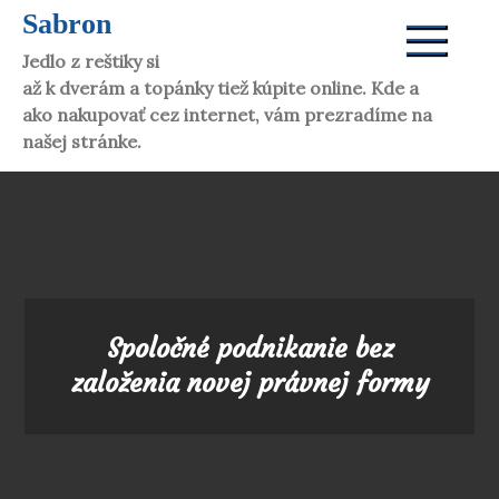
Skip
Sabron
to
Jedlo z reštiky si dáte aj doma. Víno vám donesú
content
až k dverám a topánky tiež kúpite online. Kde a
ako nakupovať cez internet, vám prezradíme na
našej stránke.
Spoločné podnikanie bez
založenia novej právnej formy