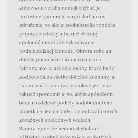
zmluvnom vzťahu nemali chýbať, je
potrebné spomenúť napríklad názov
združenia, to ako si podnikatelia rozdelia
príjmy a výdavky a taktiež vložený
spoločný majetok k vykonávaniu
podnikateľskej činnosti. Okrem toho sú
dôležitými náležitosťami rovnako aj
faktory, ako je určenie osoby, ktorá bude
zodpovedá za všetky dôležité záznamy a
riadenie účtovníctva. V zmluve je treba
taktiež spomenúť aj to, akým spôsobom
budú rozdelené podiely nadobudnutého
majetku a ako sa bude rozhodovať o iných
závažných spoločných veciach.
Samozrejme, že nesmú chýbať ani
základné osobné informácie o všetkých