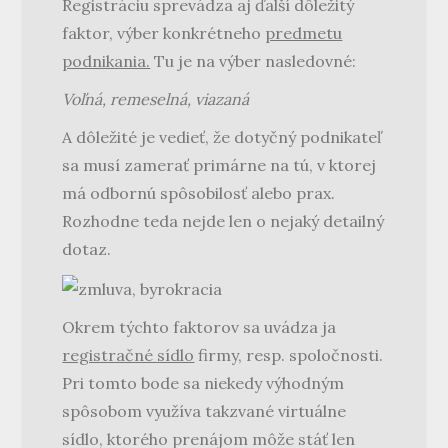
Registráciu sprevádza aj ďalší dôležitý
faktor, výber konkrétneho
predmetu
podnikania.
Tu je na výber nasledovné:
Voľná, remeselná, viazaná
A dôležité je vedieť, že dotyčný podnikateľ
sa musí zamerať primárne na tú, v ktorej
má odbornú spôsobilosť alebo prax.
Rozhodne teda nejde len o nejaký detailný
dotaz.
Okrem týchto faktorov sa uvádza ja
registračné sídlo
firmy, resp. spoločnosti.
Pri tomto bode sa niekedy výhodným
spôsobom využíva takzvané virtuálne
sídlo, ktorého prenájom môže stáť len