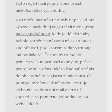
tejto registrácii je potrebné uviesť
niekoľko dôležitých bodov.
A tu môžu nastať isté omyly napríklad pri
výbere a následnej registrácii mena,
resp.
názvu spoločnosti
, kedy je dôležité aby
nebolo totožné s názvom už existujúcej
spoločnosti, pod ktorým teda vystupuje
iná podnikateľ. Časom by to mohlo
priniesť veľa nejasností a omylov, práve
preto by bola v čas takáto žiadosť o zápis
do obchodného registra zamietnutá. Či
pomyselný názov už náhodou existuje
alebo nie, to by ste si mali overiť už
vopred, a to pomerne jednoducho, na
webe OR SR.