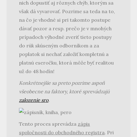
nich dopustiť aj rôznych chýb, ktorým sa
však dá vyvarovať. Pozrime sa teda na to,
na čo je vhodné si pri takomto postupe
dávať pozor a resp. prečo je v mnohých
prípadoch výhodné zveriť tieto postupy
do rúk skúseným odborníkom a za
poplatok si nechať založiť kompletnú a
platnú eseročku, ktorá môže byť realitou
už do 48 hodín!
Konkrétnejšie sa preto pozrime aspoň
všeobecne na faktory, ktoré sprevádzajú
zalozenie sro
.
Tento proces sprevádza
zápis
spoločnosti do obchodného registra
. Pri