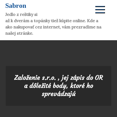
Skip
Sabron
to
Jedlo z reštiky si dáte aj doma. Víno vám donesú
content
až k dverám a topánky tiež kúpite online. Kde a
ako nakupovať cez internet, vám prezradíme na
našej stránke.
Založenie s.r.o. , jej zápis do OR
a dôležité body, ktoré ho
sprevádzajú