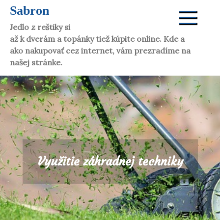
Skip
Sabron
to
Jedlo z reštiky si dáte aj doma. Víno vám donesú
content
až k dverám a topánky tiež kúpite online. Kde a
ako nakupovať cez internet, vám prezradíme na
našej stránke.
Využitie záhradnej techniky