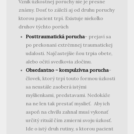
Vznik úzkostnej poruchy nie je presne
známy. Dosť to záleží aj od druhu poruchy
ktorou pacient trpí. Existuje niekoľko
druhov týchto porúch
Posttraumatická porucha
– prejaví sa
po prekonaní extrémnej traumatickej
udalosti. Najčastejšie ňou trpia obete,
alebo očití svedkovia zločinu.
Obsedantno – kompulzívna porucha
–
človek, ktorý trpí touto formou úzkosti
sa neustále zaoberá istými
myšlienkami, predstavami. Nedokáže
na ne len tak prestať myslieť. Aby ich
aspoň na chvíľu zahnal musí vykonať
určitý rituál čím zmierni svoju úzkosť.
Ide o istý druh rutiny, s ktorou pacient