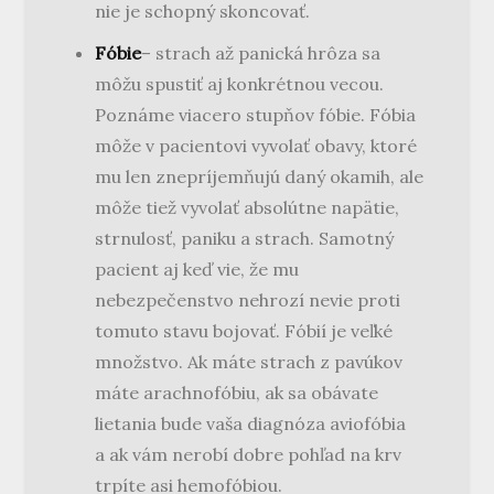
nie je schopný skoncovať.
Fóbie
– strach až panická hrôza sa
môžu spustiť aj konkrétnou vecou.
Poznáme viacero stupňov fóbie. Fóbia
môže v pacientovi vyvolať obavy, ktoré
mu len znepríjemňujú daný okamih, ale
môže tiež vyvolať absolútne napätie,
strnulosť, paniku a strach. Samotný
pacient aj keď vie, že mu
nebezpečenstvo nehrozí nevie proti
tomuto stavu bojovať. Fóbií je veľké
množstvo. Ak máte strach z pavúkov
máte arachnofóbiu, ak sa obávate
lietania bude vaša diagnóza aviofóbia
a ak vám nerobí dobre pohľad na krv
trpíte asi hemofóbiou.