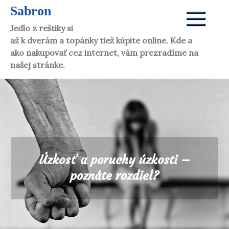
Skip
Sabron
to
Jedlo z reštiky si dáte aj doma. Víno vám donesú
content
až k dverám a topánky tiež kúpite online. Kde a
ako nakupovať cez internet, vám prezradíme na
našej stránke.
Úzkosť a poruchy úzkosti –
poznáte rozdiel?