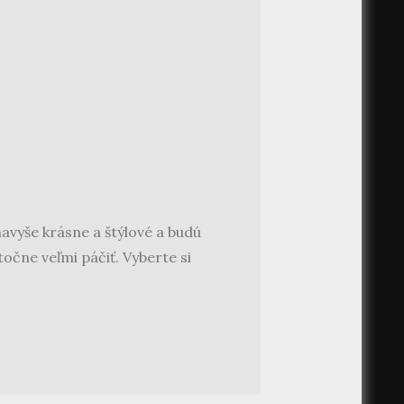
navyše krásne a štýlové a budú
očne veľmi páčiť. Vyberte si