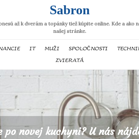
Sabron
donesú až k dverám a topánky tiež kúpite online. Kde a ak
našej stránke.
NANCIE
IT
MUŽI
SPOLOČNOSTI
TECHNI
ZVIERATÁ
e po novej kuchyni? U nás nájd