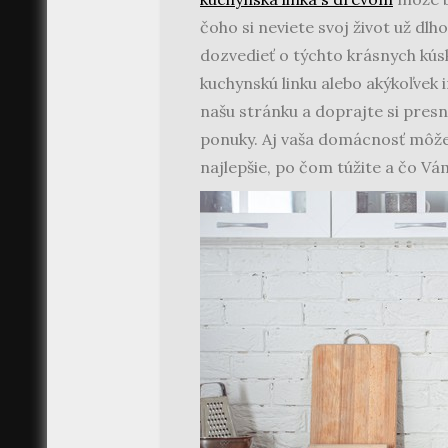
čoho si neviete svoj život už dl
dozvedieť o týchto krásnych kúsko
kuchynskú linku alebo akýkoľvek 
našu stránku a doprajte si pre
ponuky. Aj vaša domácnosť môže 
najlepšie, po čom túžite a čo Vá