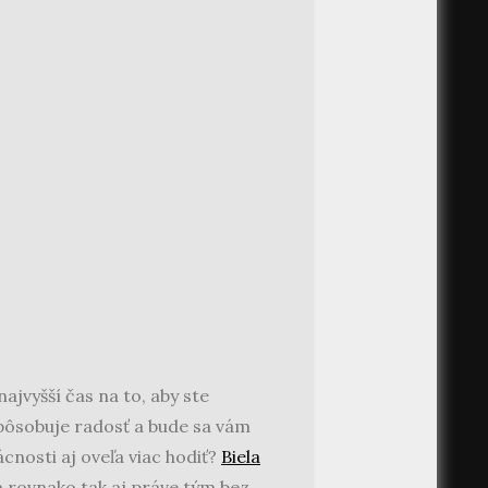
najvyšší čas na to, aby ste
 spôsobuje radosť a bude sa vám
nosti aj oveľa viac hodiť?
Biela
a rovnako tak aj práve tým bez