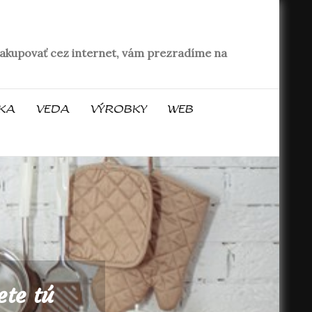
o nakupovať cez internet, vám prezradíme na
KA
VEDA
VÝROBKY
WEB
ete tú