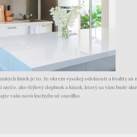
kých liniek je to, že okrem vysokej odolnosti a kvality sú 
niečo, ako štýlový doplnok a kúsok, ktorý sa vám bude skut
majte vašu novú kuchyňu už onedlho.