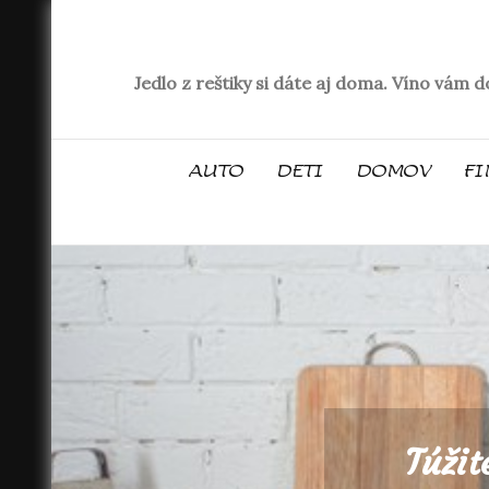
Skip
to
content
Jedlo z reštiky si dáte aj doma. Víno vám 
AUTO
DETI
DOMOV
FI
Túžit