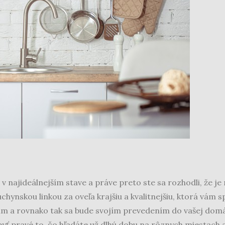
 v najideálnejším stave a práve preto ste sa rozhodli, že je 
kuchynskou linkou za oveľa krajšiu a kvalitnejšiu, ktorá vám
m a rovnako tak sa bude svojím prevedením do vašej domác
yť pravé to, čo hľadáte už dlhú dobu na rôznych miestach 