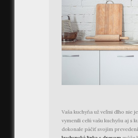
Vaša kuchyňa už veľmi dlho nie je
vymenili celú vašu kuchyňu aj s 
dokonale páčiť svojím prevedení
kuchynská linka s drevom
môže b