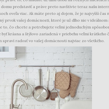
ho domu predstaviť a práve preto navštívte teraz našu intern
ch oveľa viac. Ak máte preto aj dojem, že je najvyšší čas na
iný prvok vašej domácnosti, ktoré je už dlho nie v ideálnom 
sne to, čo chcete a potrebujete veľmi jednoduchým spôsob
byť krásna a štýlovo zariadená v priebehu veľmi krátkeho č
m spraví radosť vo vašej domácnosti najviac zo všetkého.