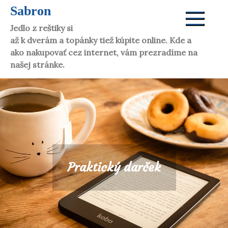
Skip
Sabron
to
Jedlo z reštiky si dáte aj doma. Víno vám donesú
content
až k dverám a topánky tiež kúpite online. Kde a
ako nakupovať cez internet, vám prezradíme na
našej stránke.
Praktický darček