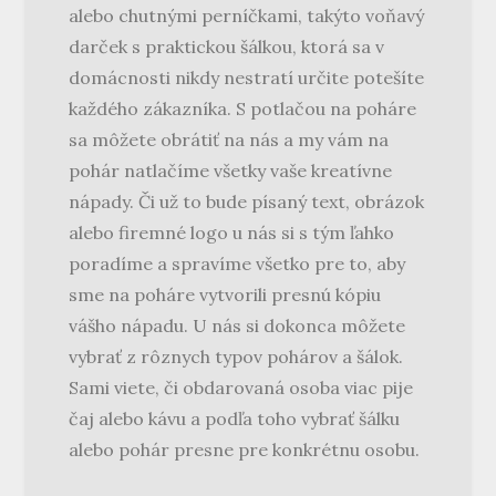
alebo chutnými perníčkami, takýto voňavý
darček s praktickou šálkou, ktorá sa v
domácnosti nikdy nestratí určite potešíte
každého zákazníka. S potlačou na poháre
sa môžete obrátiť na nás a my vám na
pohár natlačíme všetky vaše kreatívne
nápady. Či už to bude písaný text, obrázok
alebo firemné logo u nás si s tým ľahko
poradíme a spravíme všetko pre to, aby
sme na poháre vytvorili presnú kópiu
vášho nápadu. U nás si dokonca môžete
vybrať z rôznych typov pohárov a šálok.
Sami viete, či obdarovaná osoba viac pije
čaj alebo kávu a podľa toho vybrať šálku
alebo pohár presne pre konkrétnu osobu.