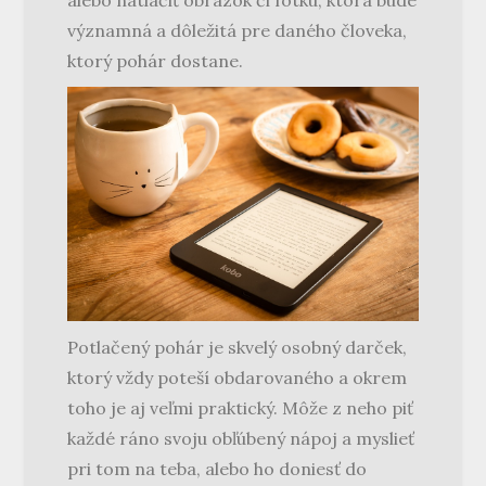
alebo natlačiť obrázok či fotku, ktorá bude
významná a dôležitá pre daného človeka,
ktorý pohár dostane.
Potlačený pohár je skvelý osobný darček,
ktorý vždy poteší obdarovaného a okrem
toho je aj veľmi praktický. Môže z neho piť
každé ráno svoju obľúbený nápoj a myslieť
pri tom na teba, alebo ho doniesť do