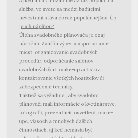
Aj keď u nás možno nie až tak populárna
služba, vo svete sa medzi budúcimi
nevestami stáva čoraz populárnejšou.
Čo
je ich náplňou?
Úloha svadobného plánovača je ozaj
náročná. Zahŕňa výber a usporiadanie
miest, organizovanie svadobných
procedúr, odporúčanie salónov
svadobných šiat, make-up artistov,
kontaktovanie všetkých hostiteľov či
zabezpečenie techniky.
Taktiež sa vyžaduje , aby svadobní
plánovači mali informácie o kvetinárstve,
fotografii, prezentácii, osvetlení, make-
upe, vlasoch a mnohých ďalších
činnostiach, aj keď nemusia byť