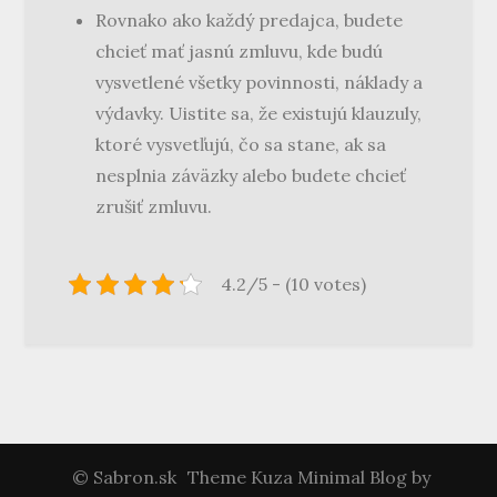
Rovnako ako každý predajca, budete
chcieť mať jasnú zmluvu, kde budú
vysvetlené všetky povinnosti, náklady a
výdavky. Uistite sa, že existujú klauzuly,
ktoré vysvetľujú, čo sa stane, ak sa
nesplnia záväzky alebo budete chcieť
zrušiť zmluvu.
4.2/5 - (10 votes)
© Sabron.sk
Theme Kuza Minimal Blog by