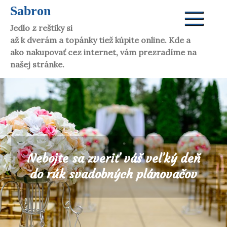
Skip
Sabron
to
Jedlo z reštiky si dáte aj doma. Víno vám donesú
content
až k dverám a topánky tiež kúpite online. Kde a
ako nakupovať cez internet, vám prezradíme na
našej stránke.
Nebojte sa zveriť váš veľký deň
do rúk svadobných plánovačov